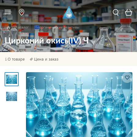
Каталог
Неорганические реактивы
Цирконий окись(IV) Ч
О товаре
Цена и заказ