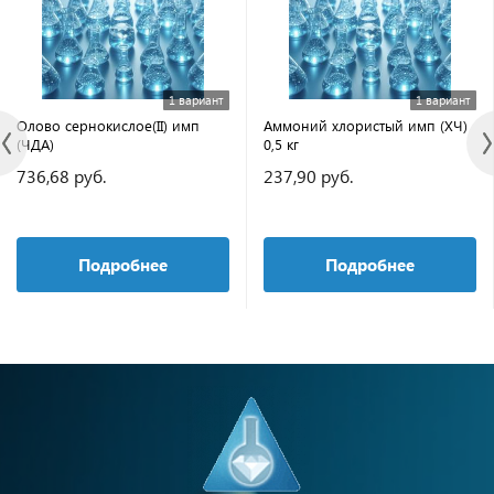
1 вариант
1 вариант
Олово сернокислое(II) имп
Аммоний хлористый имп (ХЧ)
(ЧДА)
0,5 кг
736,68 руб.
237,90 руб.
Подробнее
Подробнее