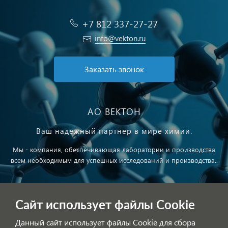
+7 812 337-27-27
info@vekton.ru
Заказать звонок
АО ВЕКТОН
Ваш надежный партнер в мире химии.
Мы - компания, обеспечивающая лаборатории и производства
всем необходимым для успешных исследований и производства..
Публичная оферта
Сайт использует файлы Cookie
Обработка персональных данных
Данный сайт использует файлы Cookie для сбора