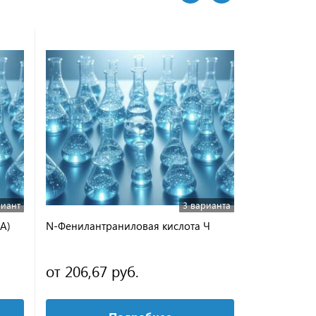
риант
3 варианта
А)
N-Фенилантраниловая кислота Ч
Дифенилам
от 206,67 руб.
от 278,11