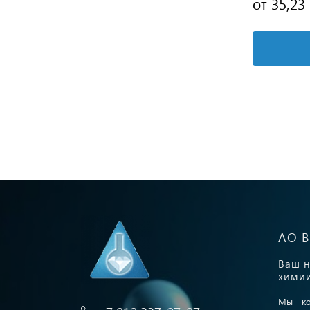
от 223,38 руб.
от 35,23
Подробнее
АО 
Ваш н
химии
Мы - к