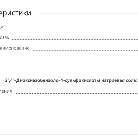
еристики
ция
 изм.
наименование
2',4'-Диоксиазобензоло-4-сульфокислоты натриевая соль;
ления