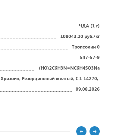
ЧДА (1 г)
108043.20 руб./кг
Тропеолин 0
547-57-9
(HO)2C6H3N=NC6H4SO3Na
 Хризоин; Резорциновый желтый; C.I. 14270; Желтый Т
09.08.2026