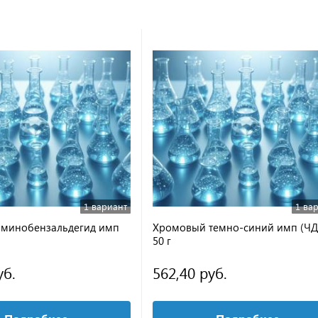
1 вариант
1 ва
аминобензальдегид имп
Хромовый темно-синий имп (ЧД
50 г
уб.
562,40 руб.