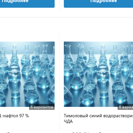
Подробнее
Подробнее
6 вариантов
6 вари
1-нафтол 97 %
Тимоловый синий водораствор
ЧДА