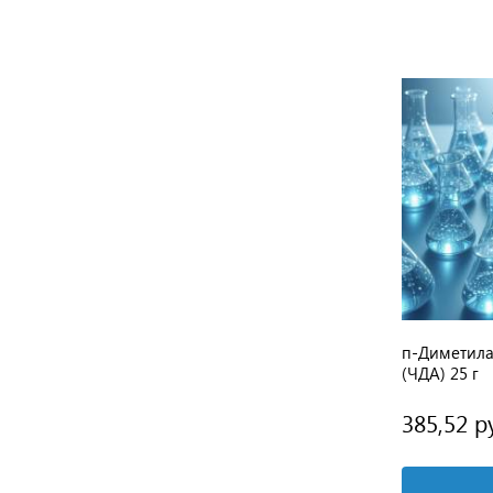
ианта
3 варианта
Ч
Дифениламин ЧДА
п-Диметил
(ЧДА) 25 г
от 278,11 руб.
385,52 р