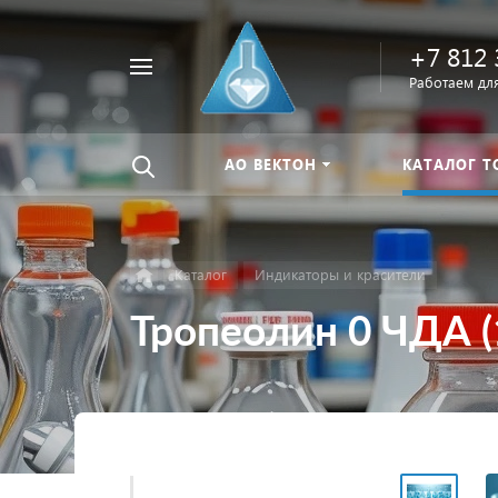
+7 812 
Например,
Работаем для
Найти
тиомочевина
везде
АО ВЕКТОН
КАТАЛОГ Т
Каталог
Индикаторы и красители
Тропеолин 0 ЧДА (1