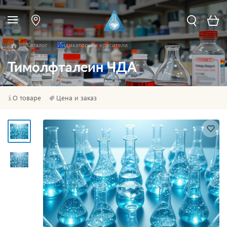
Каталог
Индикаторы и красители
Тимолфталеин ЧДА
О товаре
Цена и заказ