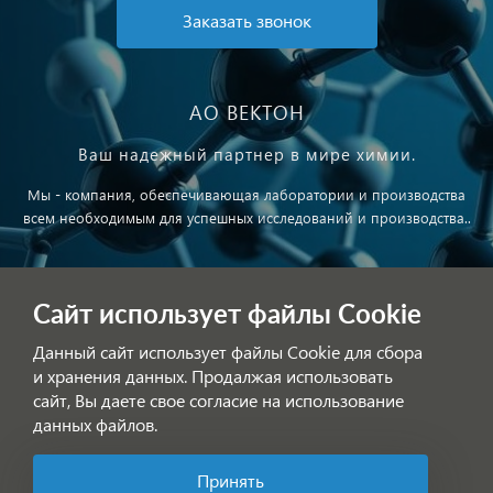
Заказать звонок
АО ВЕКТОН
Ваш надежный партнер в мире химии.
Мы - компания, обеспечивающая лаборатории и производства
всем необходимым для успешных исследований и производства..
Публичная оферта
Сайт использует файлы Cookie
Обработка персональных данных
Данный сайт использует файлы Cookie для сбора
и хранения данных. Продалжая использовать
сайт, Вы даете свое согласие на использование
данных файлов.
Принять
Позвоните нам!