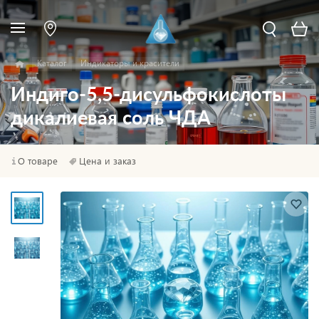
Каталог
Индикаторы и красители
Индиго-5,5-дисульфокислоты
дикалиевая соль ЧДА
О товаре
Цена и заказ