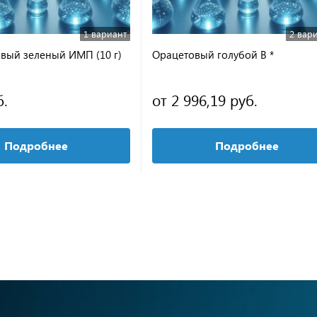
1 вариант
2 вар
вый зеленый ИМП (10 г)
Орацетовый голубой B *
б.
от 2 996,19 руб.
Подробнее
Подробнее