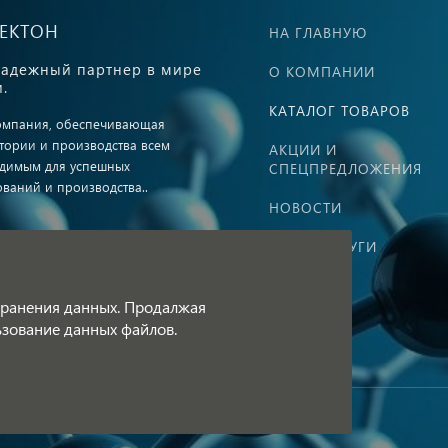
ВЕКТОН
НА ГЛАВНУЮ
адежный партнер в мире
О КОМПАНИИ
.
КАТАЛОГ ТОВАРОВ
омпания, обеспечивающая
тории и производства всем
АКЦИИ И
димым для успешных
СПЕЦПРЕДЛОЖЕНИЯ
ований и производства..
НОВОСТИ
НАШИ УСЛУГИ
ная оферта
КОНТАКТЫ
тка персональных данных
 хранения данных. Продалжая
льзование данных файлов.