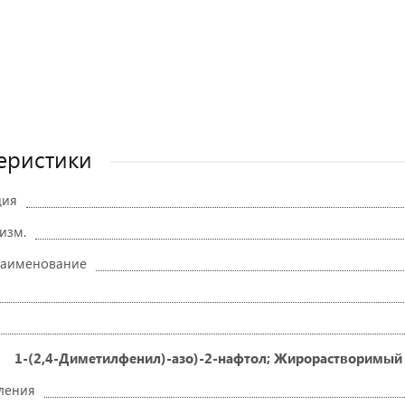
еристики
ция
 изм.
наименование
1-(2,4-Диметилфенил)-азо)-2-нафтол; Жирорастворимый о
ления