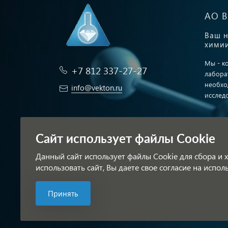
АО 
Ваш н
химии
Мы - к
+7 812 337-27-27
лабора
необхо
info@vekton.ru
исслед
Заказать звонок
Публич
Сайт использует файлы Cookie
Обрабо
Данный сайт использует файлы Cookie для сбора и
использовать сайт, Вы даете свое согласие на испо
Принять
© АО ВЕКТОН 2025