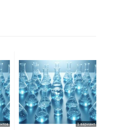
антов
1 вариант