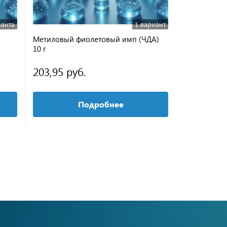
ианта
1 вариант
Метиловый фиолетовый имп (ЧДА)
Ализаринов
10 г
203,95 руб.
от 170,56
Подробнее