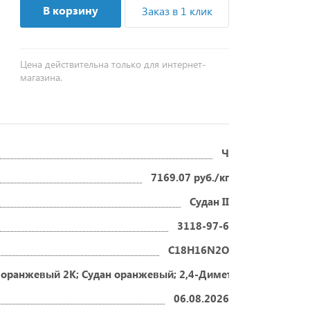
В корзину
Заказ в 1 клик
Цена действительна только для интернет-
магазина.
Ч
7169.07 руб./кг
Судан II
3118-97-6
C18H16N2O
ранжевый 2К; Судан оранжевый; 2,4-Диметилбензол-(1-азо-1
06.08.2026