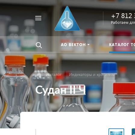
+7 812 
Например,
Работаем для
Найти
тиомочевина
везде
АО ВЕКТОН
КАТАЛОГ Т
Каталог
Индикаторы и красители
Судан II Ч