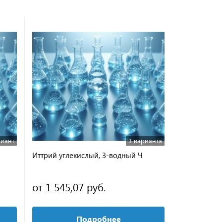
риант
3 варианта
Иттрий углекислый, 3-водный Ч
Ртуть сернок
от 1 545,07 руб.
2 549,80 
Подробнее