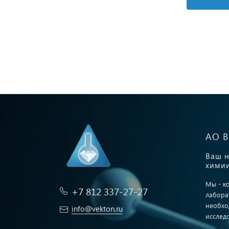
АО 
Ваш н
химии
Мы - к
+7 812 337-27-27
лабора
необхо
info@vekton.ru
исслед