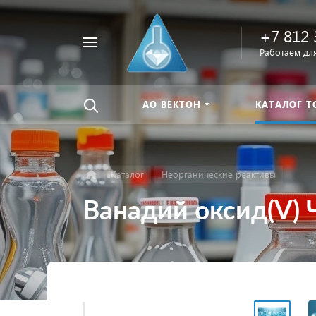
+7 812 
Например,
Работаем для
Найти
тиомочевина
везде
АО ВЕКТОН
КАТАЛОГ Т
Каталог
Неорганические реактивы
Ванадий оксид(V) 