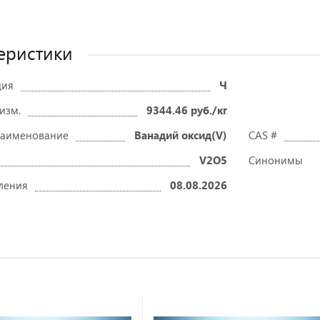
еристики
ция
Ч
 изм.
9344.46 руб./кг
наименование
Ванадий оксид(V)
CAS #
V2O5
Синонимы
ления
08.08.2026