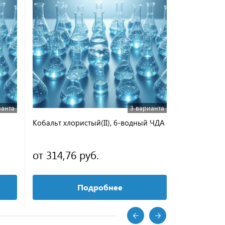
ианта
3 варианта
Кобальт хлористый(II), 6-водный ЧДА
Литий фтор
от 314,76 руб.
22 151,6
Подробнее