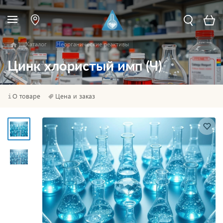
Каталог
Неорганические реактивы
Цинк хлористый имп (Ч)
О товаре
Цена и заказ