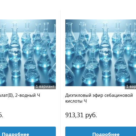
1 вариант
1 ва
лат(II), 2-водный Ч
Диэтиловый эфир себациновой
кислоты Ч
б.
913,31 руб.
Подробнее
Подробнее