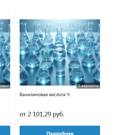
риант
2 варианта
Ванилиновая кислота Ч
Натрий сул
водный ЧД
от 2 101,29 руб.
от 497,76
Подробнее