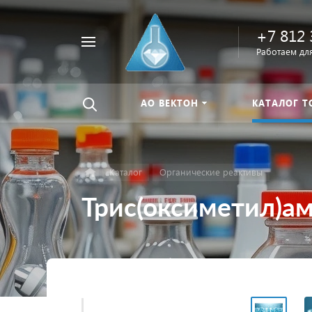
+7 812 
Например,
Работаем для
Найти
тиомочевина
везде
АО ВЕКТОН
КАТАЛОГ Т
Каталог
Органические реактивы
Трис(оксиметил)а