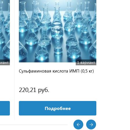
риант
1 вариант
Сульфаминовая кислота ИМП (0,5 кг)
N-Фенилма
220,21 руб.
от 3 462,
Подробнее