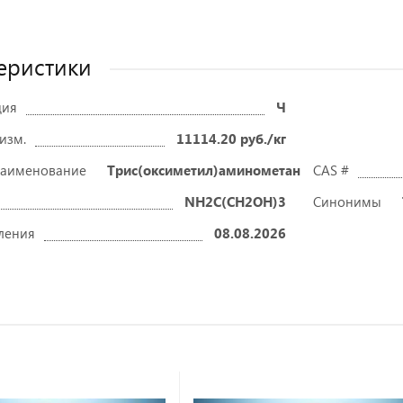
еристики
ция
Ч
 изм.
11114.20 руб./кг
наименование
Трис(оксиметил)аминометан
CAS #
NH2C(CH2OH)3
Синонимы
ления
08.08.2026