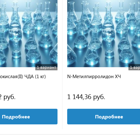
1 вариант
1 ва
окислая(II) ЧДА (1 кг)
N-Метилпирролидон ХЧ
2 руб.
1 144,36 руб.
Подробнее
Подробнее