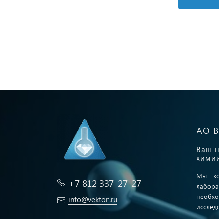
АО 
Ваш н
химии
Мы - к
+7 812 337-27-27
лабора
необхо
info@vekton.ru
исслед