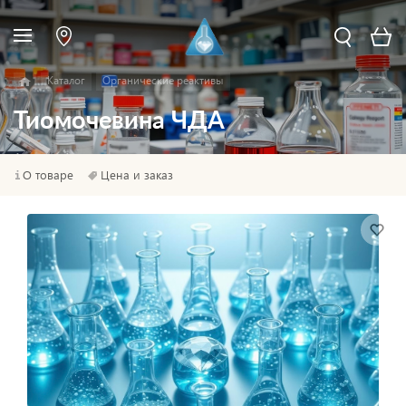
Каталог
Органические реактивы
Тиомочевина ЧДА
О товаре
Цена и заказ