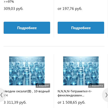
>=97%
309,03 руб.
от 197,76 руб.
Подробнее
Подробнее
1 вариант
2 варианта
Неодим оксалат(III) , 10-водный
N,N,N,N-Тетраметил-п-
ХЧ
фенилендиамин
дигидрохлорид ЧДА
3 311,39 руб.
от 1 508,65 руб.