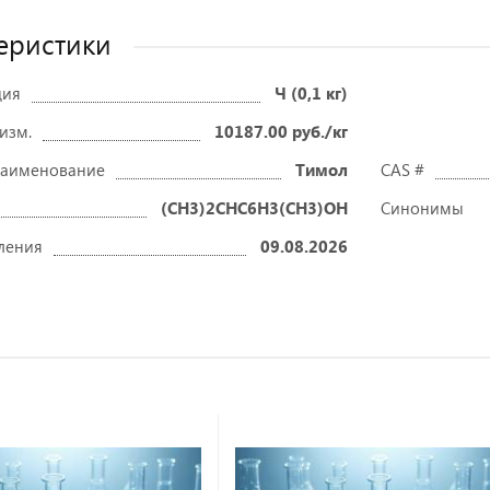
еристики
ция
Ч (0,1 кг)
 изм.
10187.00 руб./кг
наименование
Тимол
CAS #
(CH3)2CHC6H3(CH3)OH
Синонимы
ления
09.08.2026