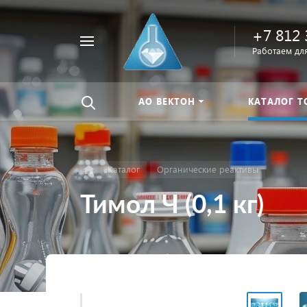
+7 812 
Например,
Работаем для
Найти
тиомочевина
везде
АО ВЕКТОН
КАТАЛОГ Т
Каталог
Органические реактивы
Тимол Ч (0,1 кг)