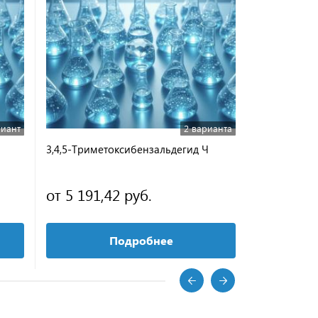
риант
2 варианта
3,4,5-Триметоксибензальдегид Ч
L-Серил-гл
от 5 191,42 руб.
2 135 ру
Подробнее