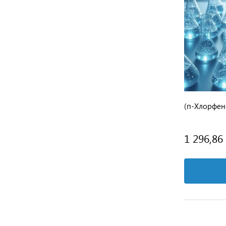
ианта
1 вариант
L-Серил-глицин (любой)
(п-Хлорфен
2 135 руб.
1 296,86
Подробнее