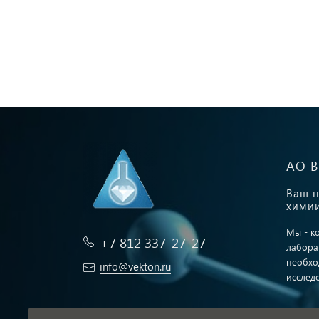
АО 
Ваш н
химии
Мы - к
+7 812 337-27-27
лабора
необхо
info@vekton.ru
исслед