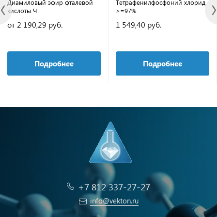
Диамиловый эфир фталевой
Тетрафенилфосфоний хлорид
кислоты Ч
>=97%
от 2 190,29 руб.
1 549,40 руб.
Подробнее
Подробнее
+7 812 337-27-27
info@vekton.ru