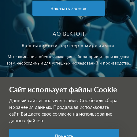
Заказать звонок
АО ВЕКТОН
Ваш надежный партнер в мире химии.
Мы - компания, обеспечивающая лаборатории и производства
всем необходимым для успешных исследований и производства..
Публичная оферта
Сайт использует файлы Cookie
Обработка персональных данных
Данный сайт использует файлы Cookie для сбора
и хранения данных. Продалжая использовать
сайт, Вы даете свое согласие на использование
данных файлов.
Принять