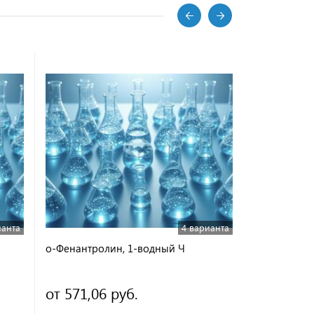
ианта
4 варианта
о-Фенантролин, 1-водный Ч
Индикатор 
от 571,06 руб.
13,86 руб