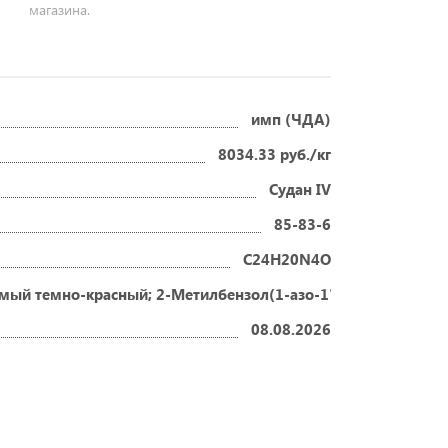
магазина.
имп (ЧДА)
8034.33 руб./кг
Судан IV
85-83-6
C24H20N4O
ый темно-красный; 2-Метилбензол(1-азо-1')-3'-метилбензол(
08.08.2026