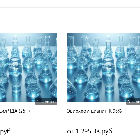
1 вариант
3 вар
ил ЧДА (25 г)
Эриохром цианин R 98%
 руб.
от 1 295,38 руб.