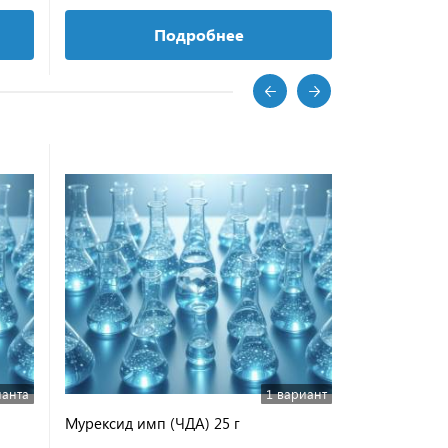
Подробнее
ианта
1 вариант
Мурексид имп (ЧДА) 25 г
4,4-Бензил