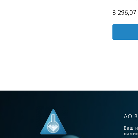
от 1 019,53 руб.
3 296,07
Подробнее
АО 
Ваш н
химии