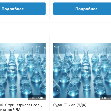
Подробнее
Подробнее
1 вариант
4 вар
й К, тринатриевая соль,
Судан III имп (ЧДА)
икатор ЧДА