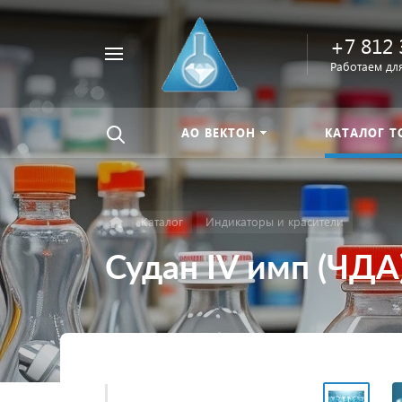
+7 812 
Например,
Работаем для
Найти
тиомочевина
везде
АО ВЕКТОН
КАТАЛОГ Т
Каталог
Индикаторы и красители
Судан IV имп (ЧДА