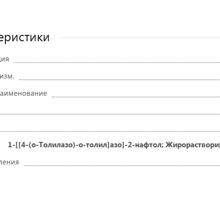
еристики
ция
 изм.
наименование
1-[[4-(о-Толилазо)-о-толил]азо]-2-нафтол; Жирорастворим
ления