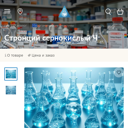
Каталог
Неорганические реактивы
Стронций сернокислый Ч
О товаре
Цена и заказ