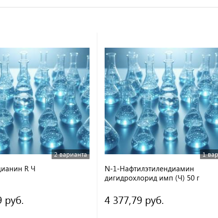
2 варианта
1 ва
ианин R Ч
N-1-Нафтилэтилендиамин
дигидрохлорид имп (Ч) 50 г
9 руб.
4 377,79 руб.