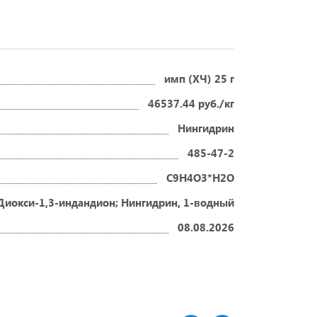
имп (ХЧ) 25 г
46537.44 руб./кг
Нингидрин
485-47-2
C9H4O3*H2O
-Диокси-1,3-индандион; Нингидрин, 1-водный
08.08.2026