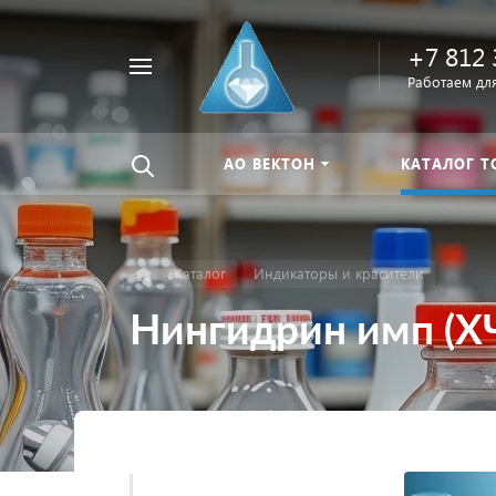
+7 812 
Например,
Работаем для
Найти
тиомочевина
везде
АО ВЕКТОН
КАТАЛОГ Т
Каталог
Индикаторы и красители
Нингидрин имп (ХЧ