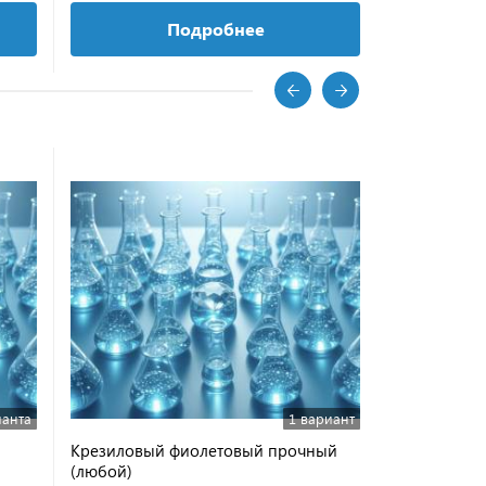
Подробнее
ианта
1 вариант
Крезиловый фиолетовый прочный
Эозин Н ЧДА
(любой)