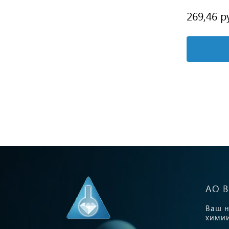
490,07 руб.
269,46 р
Подробнее
АО 
Ваш н
химии