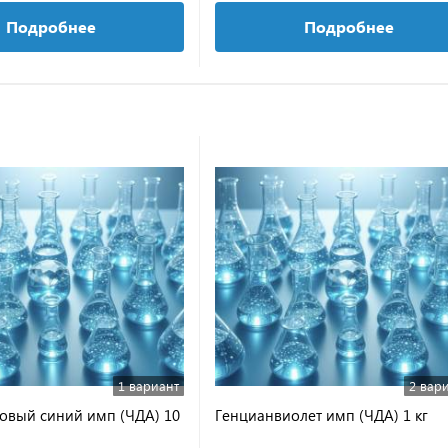
Подробнее
Подробнее
1 вариант
2 вар
вый синий имп (ЧДА) 10
Генцианвиолет имп (ЧДА) 1 кг