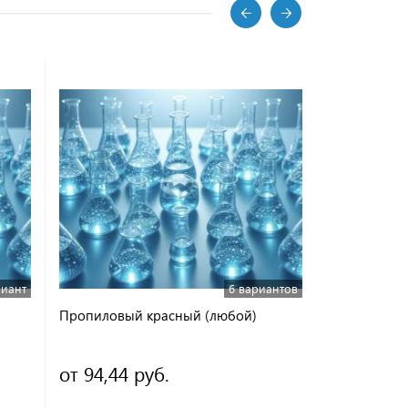
риант
6 вариантов
Пропиловый красный (любой)
Метиленовы
от 94,44 руб.
386 266,