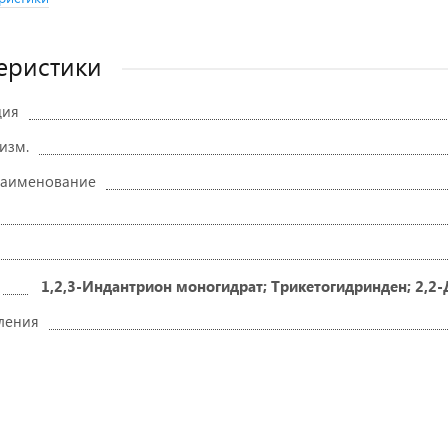
еристики
ция
 изм.
наименование
1,2,3-Индантрион моногидрат; Трикетогидринден; 2,2
ления