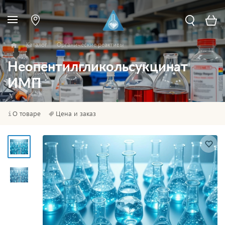
Каталог
Органические реактивы
Неопентилгликольсукцинат
ИМП
О товаре
Цена и заказ