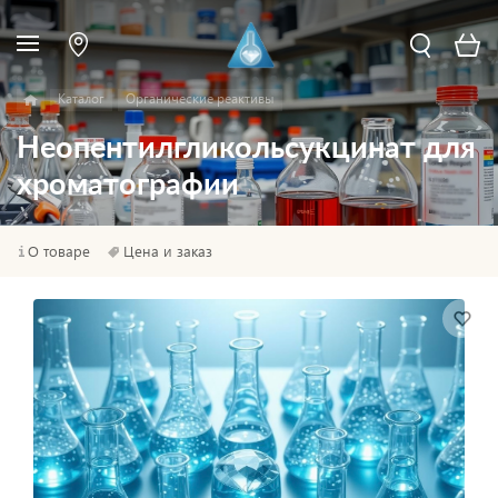
Каталог
Органические реактивы
Неопентилгликольсукцинат для
хроматографии
О товаре
Цена и заказ