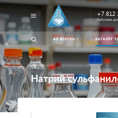
+7 812 
Например,
Работаем для
Найти
тиомочевина
везде
АО ВЕКТОН
КАТАЛОГ Т
Каталог
Органические реактивы
Натрий сульфанил