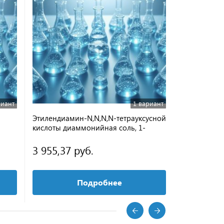
риант
1 вариант
Этилендиамин-N,N,N,N-тетрауксусной
кислоты диаммонийная соль, 1-
водная *
3 955,37 руб.
Подробнее