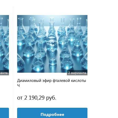
ианта
2 варианта
Диамиловый эфир фталевой кислоты
Гваякол >=9
Ч
от 2 190,29 руб.
1 594,51 
Подробнее