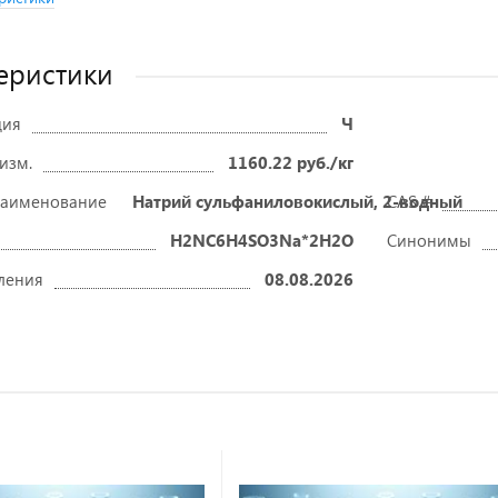
еристики
ция
Ч
 изм.
1160.22 руб./кг
наименование
Натрий сульфаниловокислый, 2-водный
CAS #
H2NC6H4SO3Na*2H2O
Синонимы
ления
08.08.2026