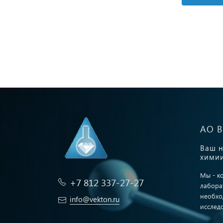
АО 
Ваш н
химии
Мы - к
+7 812 337-27-27
лабора
необхо
info@vekton.ru
исслед