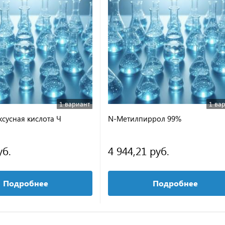
1 вариант
1 ва
сусная кислота Ч
N-Метилпиррол 99%
уб.
4 944,21 руб.
Подробнее
Подробнее