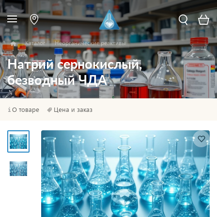
Каталог
Неорганические реактивы
Натрий сернокислый,
безводный ЧДА
О товаре
Цена и заказ