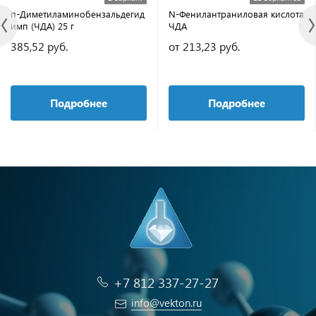
п-Диметиламинобензальдегид
N-Фенилантраниловая кислота
имп (ЧДА) 25 г
ЧДА
385,52 руб.
от 213,23 руб.
Подробнее
Подробнее
+7 812 337-27-27
info@vekton.ru