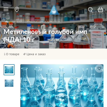
Каталог
Индикаторы и красители
Метиленовый голубой имп
(ЧДА) 10 г
О товаре
Цена и заказ