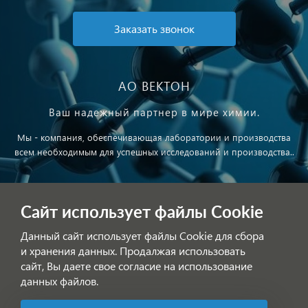
Заказать звонок
АО ВЕКТОН
Ваш надежный партнер в мире химии.
Мы - компания, обеспечивающая лаборатории и производства
всем необходимым для успешных исследований и производства..
Публичная оферта
Сайт использует файлы Cookie
Обработка персональных данных
Данный сайт использует файлы Cookie для сбора
и хранения данных. Продалжая использовать
сайт, Вы даете свое согласие на использование
данных файлов.