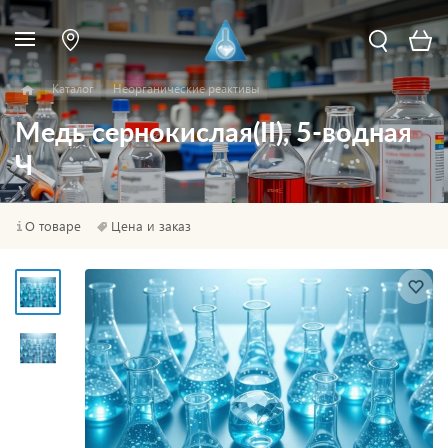
Каталог
Неорганические реактивы
Медь сернокислая(II), 5-водная
Ч
О товаре
Цена и заказ