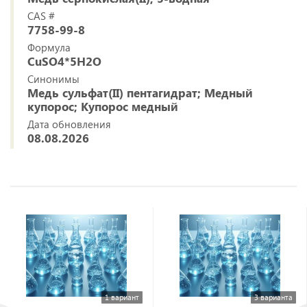
CAS #
7758-99-8
Формула
CuSO4*5H2O
Синонимы
Медь сульфат(II) пентагидрат; Медный
купорос; Купорос медный
Дата обновления
08.08.2026
1 вариант
3 варианта