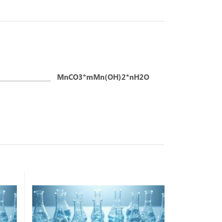
MnCO3*mMn(OH)2*nH2O