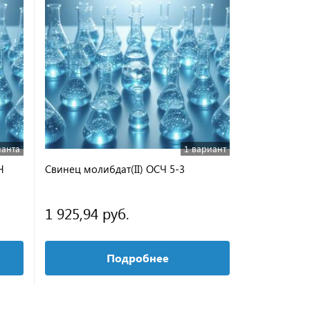
ианта
1 вариант
Н
Свинец молибдат(II) ОСЧ 5-3
Титан сульфа
Ч
1 925,94 руб.
415,39 р
Подробнее