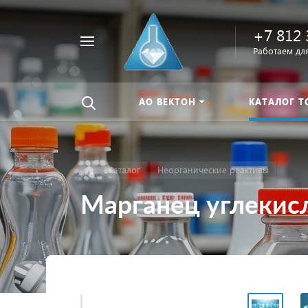
+7 812 
Например,
Работаем для
Найти
тиомочевина
везде
АО ВЕКТОН
КАТАЛОГ Т
Каталог
Неорганические реактивы
Марганец углекисл