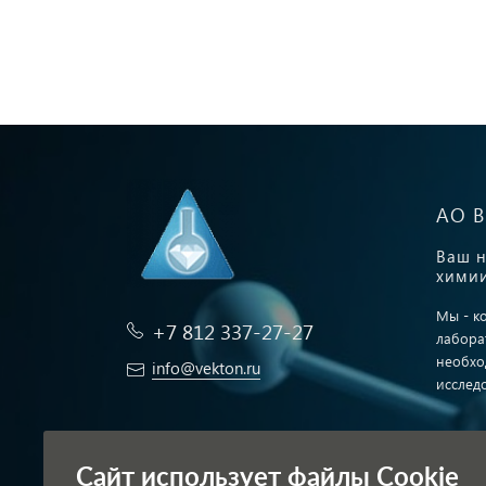
АО 
Ваш н
химии
Мы - к
+7 812 337-27-27
лабора
необхо
info@vekton.ru
исслед
Заказать звонок
Публич
Сайт использует файлы Cookie