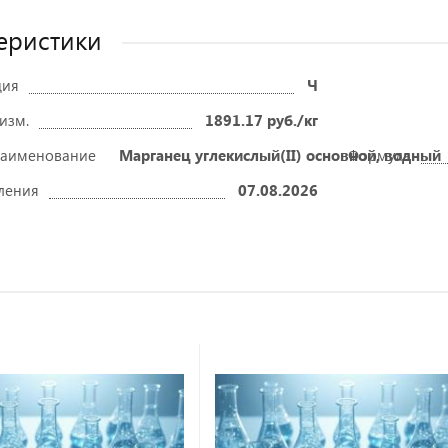
еристики
ция
Ч
 изм.
1891.17 руб./кг
наименование
Марганец углекислый(II) основной, водный
Формула
ления
07.08.2026