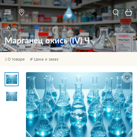
Каталог
Неорганические реактивы
Марганец окись (IV) Ч
О товаре
Цена и заказ