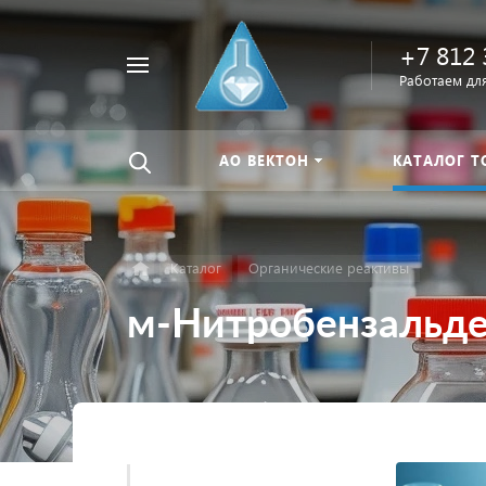
+7 812 
Например,
Работаем для
Найти
тиомочевина
везде
АО ВЕКТОН
КАТАЛОГ Т
Каталог
Органические реактивы
м-Нитробензальде