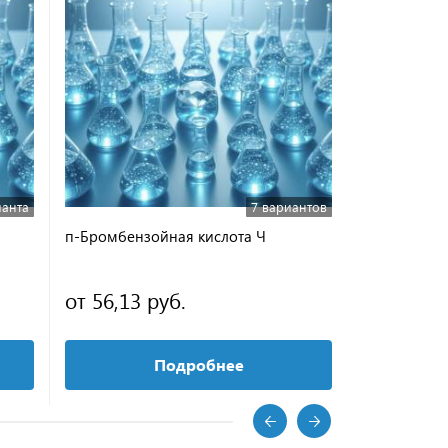
ианта
7 вариантов
п-Бромбензойная кислота Ч
2,4-Динитр
от 56,13 руб.
от 36,21 
Подробнее