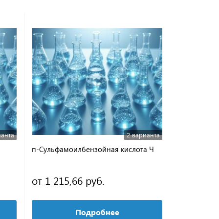
ианта
2 варианта
п-Сульфамоилбензойная кислота Ч
Натрий
диэтилдити
водный ЧДА 
от 1 215,66 руб.
145,64 р
Подробнее