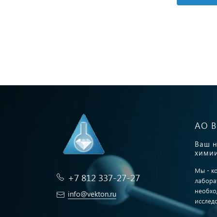
АО 
Ваш н
химии
Мы - к
+7 812 337-27-27
лабора
необхо
info@vekton.ru
исслед