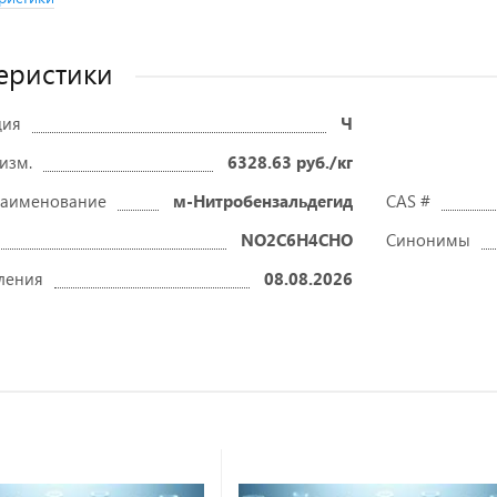
еристики
ция
Ч
 изм.
6328.63 руб./кг
наименование
м-Нитробензальдегид
CAS #
NO2C6H4CHO
Синонимы
ления
08.08.2026