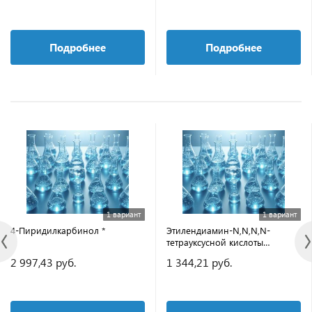
Подробнее
Подробнее
1 вариант
1 вариант
4-Пиридилкарбинол *
Этилендиамин-N,N,N,N-
тетрауксусной кислоты
аммониево-натриевая соль *
2 997,43 руб.
1 344,21 руб.