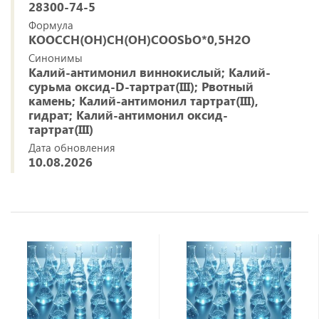
28300-74-5
Формула
KOOCCH(OH)CH(OH)COOSbO*0,5H2O
Синонимы
Калий-антимонил виннокислый; Калий-
сурьма оксид-D-тартрат(III); Рвотный
камень; Калий-антимонил тартрат(III),
гидрат; Калий-антимонил оксид-
тартрат(III)
Дата обновления
10.08.2026