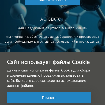
АО ВЕКТОН
Ваш надежный партнер в мире химии.
Мы - компания, обеспечивающая лаборатории и производства
всем необходимым для успешных исследований и производства..
Публичная оферта
Сайт использует файлы Cookie
Обработка персональных данных
Данный сайт использует файлы Cookie для сбора
и хранения данных. Продалжая использовать
сайт, Вы даете свое согласие на использование
данных файлов.
Принять
Позвоните нам!
© АО ВЕКТОН 2025