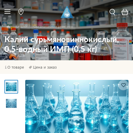
Каталог
Органические реактивы
Калий сурьмяновиннокислый,
0,5-водный ИМП (0,5 кг)
О товаре
Цена и заказ