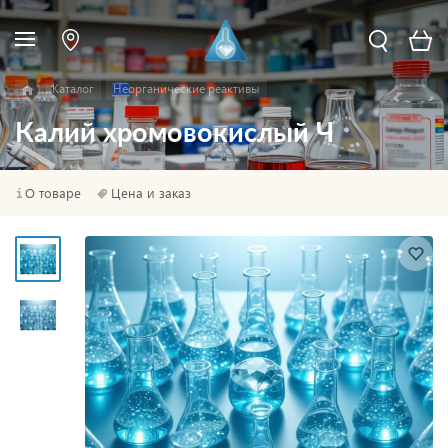
Каталог
Неорганические реактивы
Калий хромовокислый Ч
О товаре
Цена и заказ