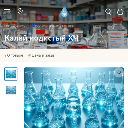
Каталог
Неорганические реактивы
Калий иодистый ХЧ
О товаре
Цена и заказ