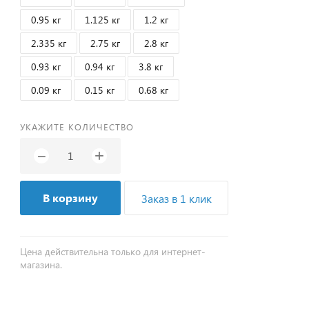
0.95 кг
1.125 кг
1.2 кг
2.335 кг
2.75 кг
2.8 кг
0.93 кг
0.94 кг
3.8 кг
0.09 кг
0.15 кг
0.68 кг
УКАЖИТЕ КОЛИЧЕСТВО
+
−
В корзину
Заказ в 1 клик
Цена действительна только для интернет-
магазина.