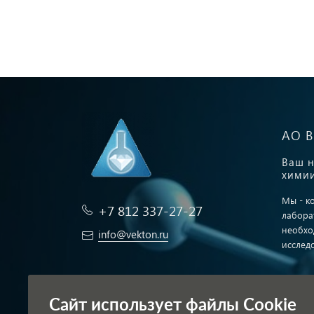
АО 
Ваш н
химии
Мы - к
+7 812 337-27-27
лабора
необхо
info@vekton.ru
исслед
Заказать звонок
Публич
Сайт использует файлы Cookie