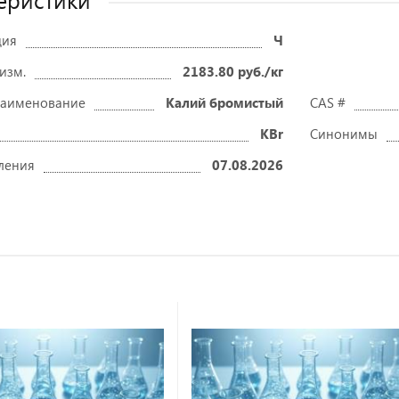
ция
Ч
 изм.
2183.80 руб./кг
наименование
Калий бромистый
CAS #
KBr
Синонимы
ления
07.08.2026