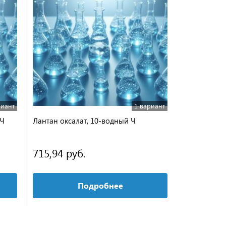
риант
1 вариант
ХЧ
Лантан оксалат, 10-водный Ч
Никель диме
715,94 руб.
207,65 р
Подробнее