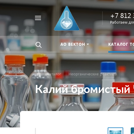
+7 812 
Например,
Работаем для
Найти
тиомочевина
везде
АО ВЕКТОН
КАТАЛОГ Т
Каталог
Неорганические реактивы
Калий бромистый