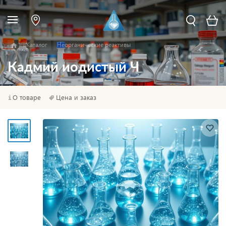
Каталог
Неорганические реактивы
Кадмий иодистый Ч
О товаре
Цена и заказ