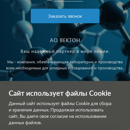
Заказать звонок
АО ВЕКТОН
Ваш надежный партнер в мире химии.
Мы - компания, обеспечивающая лаборатории и производства
всем необходимым для успешных исследований и производства..
Публичная оферта
Сайт использует файлы Cookie
Обработка персональных данных
Данный сайт использует файлы Cookie для сбора
и хранения данных. Продалжая использовать
сайт, Вы даете свое согласие на использование
данных файлов.