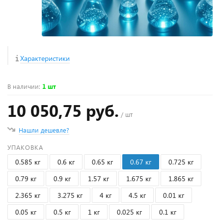
Характеристики
В наличии
:
1 шт
10 050,75 руб.
/ шт
Нашли дешевле?
УПАКОВКА
0.585 кг
0.6 кг
0.65 кг
0.67 кг
0.725 кг
0.79 кг
0.9 кг
1.57 кг
1.675 кг
1.865 кг
2.365 кг
3.275 кг
4 кг
4.5 кг
0.01 кг
0.05 кг
0.5 кг
1 кг
0.025 кг
0.1 кг