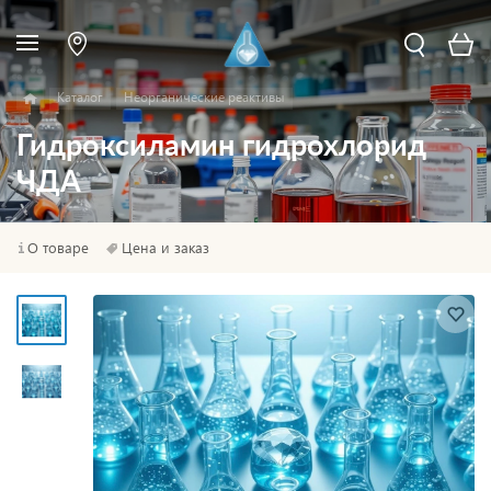
Каталог
Неорганические реактивы
Гидроксиламин гидрохлорид
ЧДА
О товаре
Цена и заказ