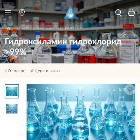
Каталог
Неорганические реактивы
Гидроксиламин гидрохлорид
>99%
О товаре
Цена и заказ