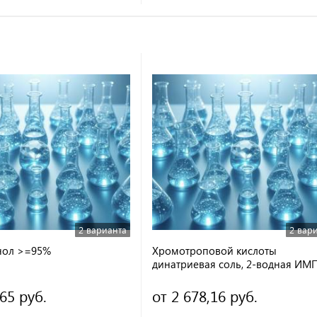
2 варианта
2 вар
нол >=95%
Хромотроповой кислоты
динатриевая соль, 2-водная ИМ
,65 руб.
от 2 678,16 руб.