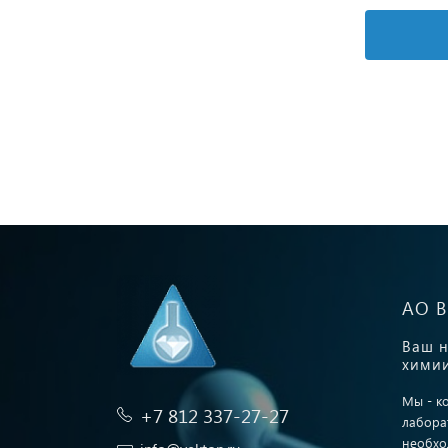
Подробнее
АО 
Ваш н
химии
Мы - к
+7 812 337-27-27
лабора
необхо