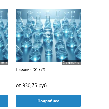
ианта
2 варианта
Пиронин (G) 85%
Дитизон ЧД
от 930,75 руб.
от 687,86
Подробнее