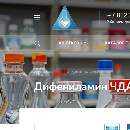
+7 812 
Например,
Работаем для
Найти
тиомочевина
везде
АО ВЕКТОН
КАТАЛОГ Т
Каталог
Индикаторы и красители
Дифениламин ЧД