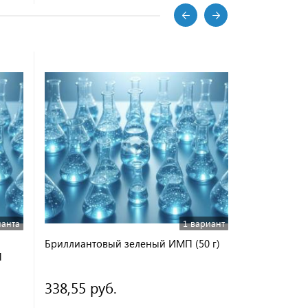
ианта
1 вариант
Бриллиантовый зеленый ИМП (50 г)
Трипановый
П
338,55 руб.
от 352,27