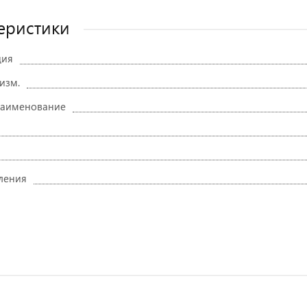
еристики
ция
 изм.
наименование
ления