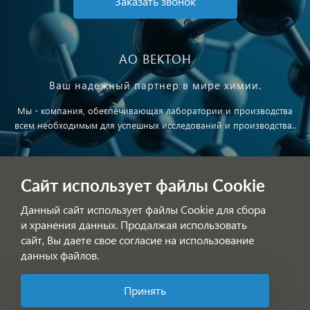
Заказать звонок
АО ВЕКТОН
Ваш надежный партнер в мире химии.
Мы - компания, обеспечивающая лаборатории и производства
всем необходимым для успешных исследований и производства..
Публичная оферта
Сайт использует файлы Cookie
Обработка персональных данных
Данный сайт использует файлы Cookie для сбора
и хранения данных. Продалжая использовать
сайт, Вы даете свое согласие на использование
данных файлов.
Принять
Позвоните нам!
© АО ВЕКТОН 2025