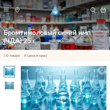
Каталог
Индикаторы и красители
Бромтимоловый синий имп
(ЧДА) 25 г
О товаре
Цена и заказ