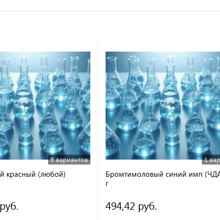
6 вариантов
1 ва
й красный (любой)
Бромтимоловый синий имп (ЧДА
г
 руб.
494,42 руб.