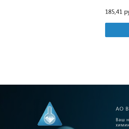
115,20 руб.
185,41 р
Подробнее
АО 
Ваш н
химии