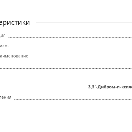
еристики
ция
 изм.
наименование
3,3'-Дибром-п-кси
ления