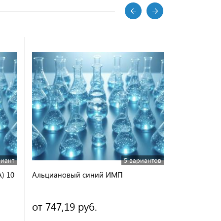
риант
5 вариантов
) 10
Альциановый синий ИМП
Бромфенол
от 747,19 руб.
489,48 р