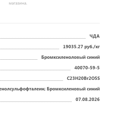
магазина.
ЧДА
19035.27 руб./кг
Бромксиленоловый синий
40070-59-5
C23H20Br2O5S
ленолсульфофталеин; Бромксиленовый синий
07.08.2026