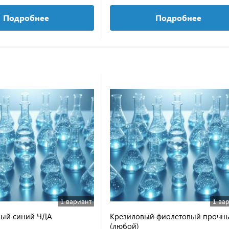
Подробнее
Подробнее
1 вариант
1 ва
вый синий ЧДА
Крезиловый фиолетовый прочн
(любой)