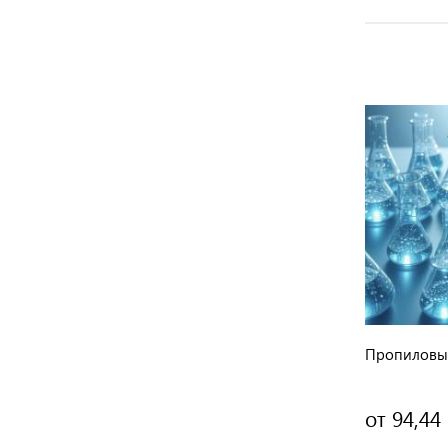
антов
1 вариант
Бромфеноловый синий ЧДА
Пропиловы
489,48 руб.
от 94,44