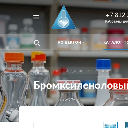
+7 812 
Например,
Работаем для
Найти
тиомочевина
везде
АО ВЕКТОН
КАТАЛОГ Т
Каталог
Индикаторы и красители
Бромксиленоловы