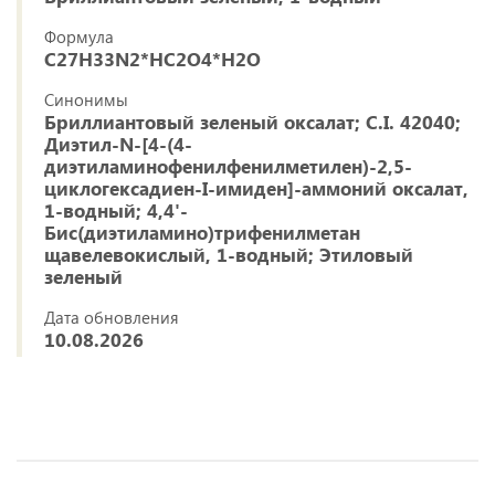
Формула
C27H33N2*HC2O4*H2O
Синонимы
Бриллиантовый зеленый оксалат; C.I. 42040;
Диэтил-N-[4-(4-
диэтиламинофенилфенилметилен)-2,5-
циклогексадиен-I-имиден]-аммоний оксалат,
1-водный; 4,4'-
Бис(диэтиламино)трифенилметан
щавелевокислый, 1-водный; Этиловый
зеленый
Дата обновления
10.08.2026