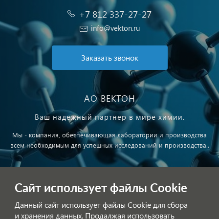
+7 812 337-27-27
info@vekton.ru
Заказать звонок
АО ВЕКТОН
Ваш надежный партнер в мире химии.
Мы - компания, обеспечивающая лаборатории и производства
всем необходимым для успешных исследований и производства..
Публичная оферта
Сайт использует файлы Cookie
Обработка персональных данных
Данный сайт использует файлы Cookie для сбора
и хранения данных. Продалжая использовать