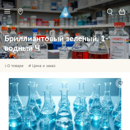
Каталог
Реактивы для биохимии, гистохимии и микробиологии
Бриллиантовый зеленый, 1-
водный Ч
О товаре
Цена и заказ