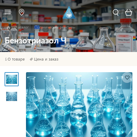
Каталог
Органические реактивы
Бензотриазол Ч
О товаре
Цена и заказ