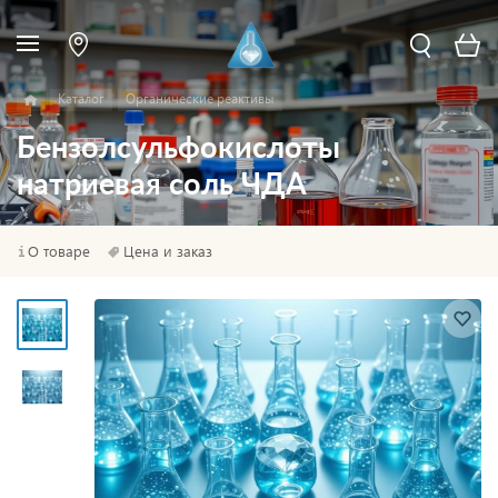
Каталог
Органические реактивы
Бензолсульфокислоты
натриевая соль ЧДА
О товаре
Цена и заказ