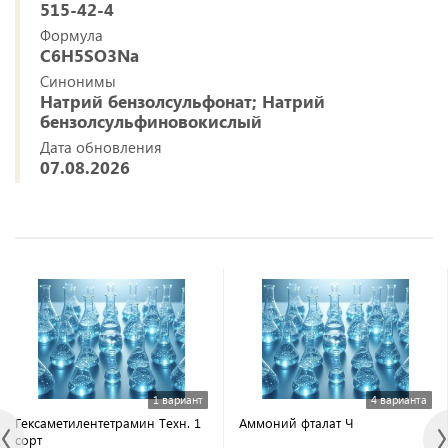
515-42-4
Формула
C6H5SO3Na
Синонимы
Натрий бензолсульфонат; Натрий
бензолсульфиновокислый
Дата обновления
07.08.2026
1 вариант
4 варианта
Гексаметилентетрамин Техн. 1
Аммоний фталат Ч
сорт