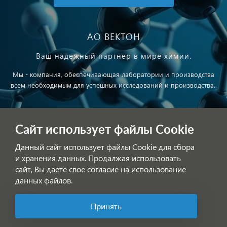
АО ВЕКТОН
Ваш надежный партнер в мире химии.
Мы - компания, обеспечивающая лаборатории и производства
всем необходимым для успешных исследований и производства..
Публичная оферта
Сайт использует файлы Cookie
Обработка персональных данных
Данный сайт использует файлы Cookie для сбора
и хранения данных. Продалжая использовать
сайт, Вы даете свое согласие на использование
данных файлов.
Принять
Позвоните нам!
© АО ВЕКТОН 2025