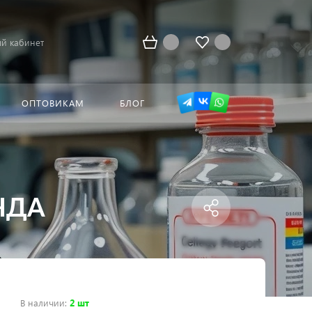
й кабинет
ОПТОВИКАМ
БЛОГ
 ЧДА
В наличии
:
2 шт