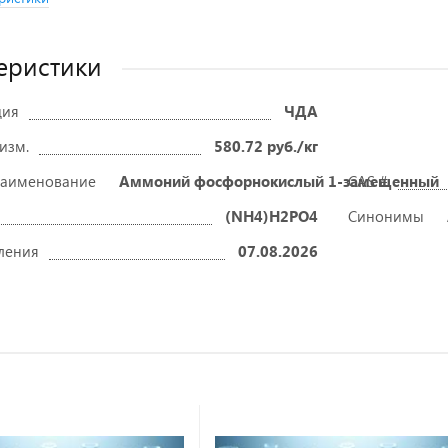
еристики
ция
ЧДА
 изм.
580.72 руб./кг
наименование
Аммоний фосфорнокислый 1-замещенный
CAS #
(NH4)H2PO4
Синонимы
ления
07.08.2026