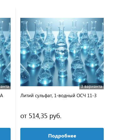
ианта
3 варианта
ДА
Литий сульфат, 1-водный ОСЧ 11-3
Гидразин с
от 514,35 руб.
154,51 р
Подробнее