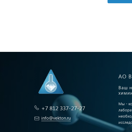
АО 
Ваш н
химии
Мы - к
+7 812 337-27-27
лабора
необхо
info@vekton.ru
исслед