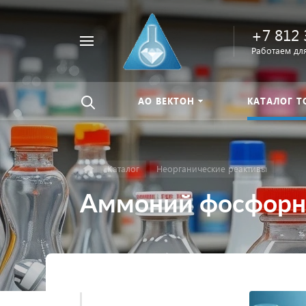
+7 812 
Например,
Работаем для
Найти
тиомочевина
везде
АО ВЕКТОН
КАТАЛОГ Т
Каталог
Неорганические реактивы
Аммоний фосфорн