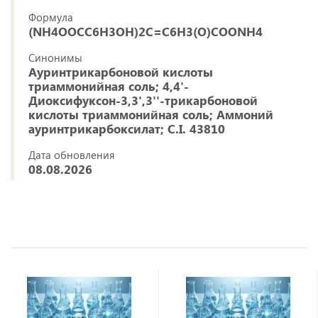
Формула
(NH4OOCC6H3OH)2C=C6H3(O)COONH4
Синонимы
Ауринтрикарбоновой кислоты
триаммонийная соль; 4,4'-
Диоксифуксон-3,3',3''-трикарбоновой
кислоты триаммонийная соль; Аммоний
ауринтрикарбоксилат; C.I. 43810
Дата обновления
08.08.2026