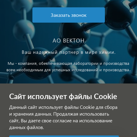
Заказать звонок
АО ВЕКТОН
Ваш надежный партнер в мире химии.
Мы - компания, обеспечивающая лаборатории и производства
всем необходимым для успешных исследований и производства..
Публичная оферта
Сайт использует файлы Cookie
Обработка персональных данных
Данный сайт использует файлы Cookie для сбора
и хранения данных. Продалжая использовать
сайт, Вы даете свое согласие на использование
данных файлов.