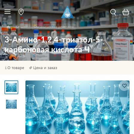
Каталог
Органические реактивы
3-Амино-1,2,4-триазол-5-
карбоновая кислота Ч
О товаре
Цена и заказ