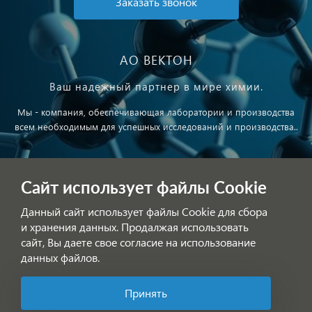
Заказать звонок
АО ВЕКТОН
Ваш надежный партнер в мире химии.
Мы - компания, обеспечивающая лаборатории и производства
всем необходимым для успешных исследований и производства..
Публичная оферта
Сайт использует файлы Cookie
Обработка персональных данных
Данный сайт использует файлы Cookie для сбора
и хранения данных. Продалжая использовать
сайт, Вы даете свое согласие на использование
данных файлов.
Принять
Позвоните нам!
© АО ВЕКТОН 2025