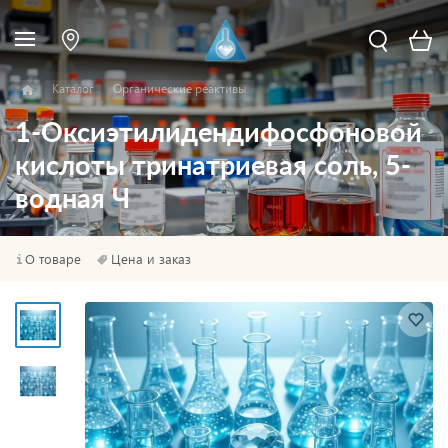
Каталог
Органические реактивы
1-Оксиэтилидендифосфоновой
кислоты тринатриевая соль, 5-
водная Ч
О товаре
Цена и заказ