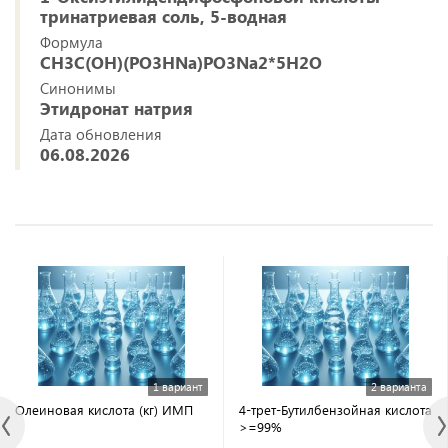
тринатриевая соль, 5-водная
Формула
CH3C(OH)(PO3HNa)PO3Na2*5H2O
Синонимы
Этидронат натрия
Дата обновления
06.08.2026
1 вариант
2 варианта
Олеиновая кислота (кг) ИМП
4-трет-Бутилбензойная кислота
>=99%