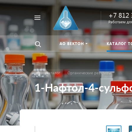
+7 812 
Например,
Работаем для
Найти
тиомочевина
везде
АО ВЕКТОН
КАТАЛОГ Т
Каталог
Органические реактивы
1-Нафтол-4-сульф