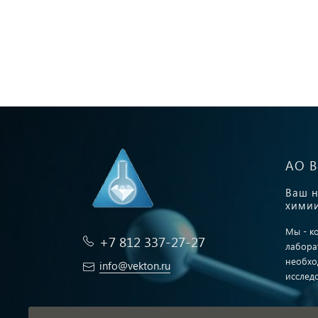
АО 
Ваш н
химии
Мы - к
+7 812 337-27-27
лабора
необхо
info@vekton.ru
исслед