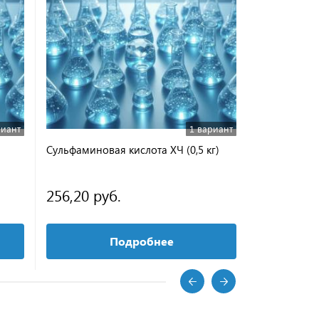
риант
1 вариант
Сульфаминовая кислота ХЧ (0,5 кг)
Барий-титан
ОСЧ 7-3
256,20 руб.
от 73,67 
Подробнее