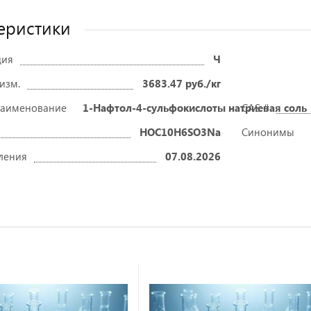
еристики
ция
Ч
 изм.
3683.47 руб./кг
наименование
1-Нафтол-4-сульфокислоты натриевая соль
CAS #
HOC10H6SO3Na
Синонимы
ления
07.08.2026