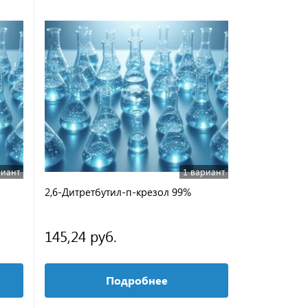
риант
1 вариант
2,6-Дитретбутил-п-крезол 99%
Бутиловый 
Ч
145,24 руб.
537,02 р
Подробнее