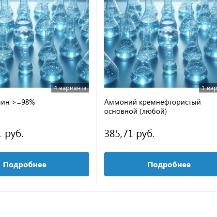
4 варианта
1 ва
мин >=98%
Аммоний кремнефтористый
основной (любой)
1 руб.
385,71 руб.
Подробнее
Подробнее